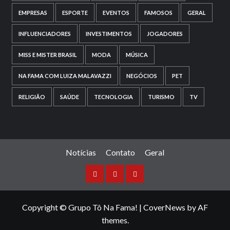
EMPRESAS
ESPORTE
EVENTOS
FAMOSOS
GERAL
INFLUENCIADORES
INVESTIMENTOS
JOGADORES
MISS E MISTER BRASIL
MODA
MÚSICA
NA FAMA COM LUIZA MALAVAZZI
NEGÓCIOS
PET
RELIGIÃO
SAÚDE
TECNOLOGIA
TURISMO
TV
Notícias
Contato
Geral
Copyright © Grupo Tô Na Fama!
|
CoverNews
by AF
themes.