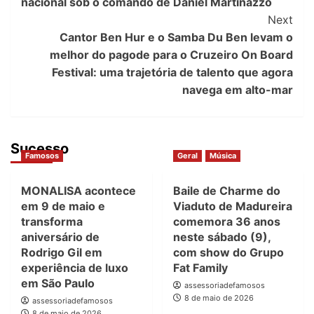
nacional sob o comando de Daniel Martinazzo
Next
Cantor Ben Hur e o Samba Du Ben levam o
melhor do pagode para o Cruzeiro On Board
Festival: uma trajetória de talento que agora
navega em alto-mar
Sucesso
Famosos
Geral
Música
MONALISA acontece
Baile de Charme do
em 9 de maio e
Viaduto de Madureira
transforma
comemora 36 anos
aniversário de
neste sábado (9),
Rodrigo Gil em
com show do Grupo
experiência de luxo
Fat Family
em São Paulo
assessoriadefamosos
8 de maio de 2026
assessoriadefamosos
8 de maio de 2026