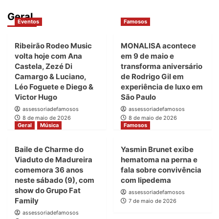
Geral
Eventos
Famosos
Ribeirão Rodeo Music
MONALISA acontece
volta hoje com Ana
em 9 de maio e
Castela, Zezé Di
transforma aniversário
Camargo & Luciano,
de Rodrigo Gil em
Léo Foguete e Diego &
experiência de luxo em
Victor Hugo
São Paulo
assessoriadefamosos
assessoriadefamosos
8 de maio de 2026
8 de maio de 2026
Geral
Música
Famosos
Baile de Charme do
Yasmin Brunet exibe
Viaduto de Madureira
hematoma na perna e
comemora 36 anos
fala sobre convivência
neste sábado (9), com
com lipedema
show do Grupo Fat
assessoriadefamosos
Family
7 de maio de 2026
assessoriadefamosos