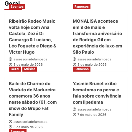
Geral
Eventos
Famosos
Ribeirão Rodeo Music
MONALISA acontece
volta hoje com Ana
em 9 de maio e
Castela, Zezé Di
transforma aniversário
Camargo & Luciano,
de Rodrigo Gil em
Léo Foguete e Diego &
experiência de luxo em
Victor Hugo
São Paulo
assessoriadefamosos
assessoriadefamosos
8 de maio de 2026
8 de maio de 2026
Geral
Música
Famosos
Baile de Charme do
Yasmin Brunet exibe
Viaduto de Madureira
hematoma na perna e
comemora 36 anos
fala sobre convivência
neste sábado (9), com
com lipedema
show do Grupo Fat
assessoriadefamosos
Family
7 de maio de 2026
assessoriadefamosos
8 de maio de 2026
Famosos