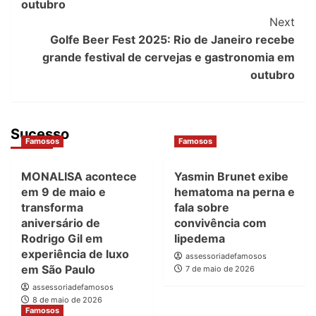
outubro
Next
Golfe Beer Fest 2025: Rio de Janeiro recebe
grande festival de cervejas e gastronomia em
outubro
Sucesso
Famosos
Famosos
MONALISA acontece
Yasmin Brunet exibe
em 9 de maio e
hematoma na perna e
transforma
fala sobre
aniversário de
convivência com
Rodrigo Gil em
lipedema
experiência de luxo
assessoriadefamosos
em São Paulo
7 de maio de 2026
assessoriadefamosos
8 de maio de 2026
Famosos