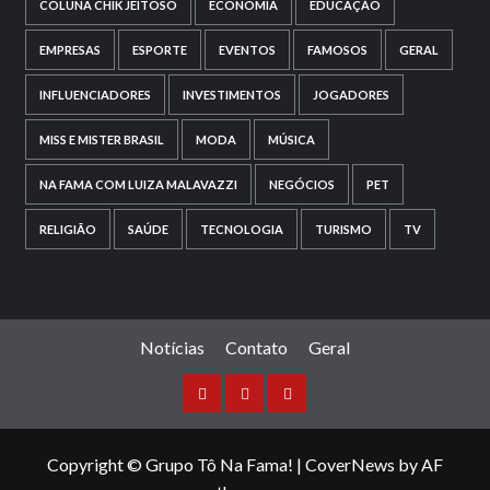
COLUNA CHIK JEITOSO
ECONOMIA
EDUCAÇÃO
EMPRESAS
ESPORTE
EVENTOS
FAMOSOS
GERAL
INFLUENCIADORES
INVESTIMENTOS
JOGADORES
MISS E MISTER BRASIL
MODA
MÚSICA
NA FAMA COM LUIZA MALAVAZZI
NEGÓCIOS
PET
RELIGIÃO
SAÚDE
TECNOLOGIA
TURISMO
TV
Notícias
Contato
Geral
Copyright © Grupo Tô Na Fama!
|
CoverNews
by AF