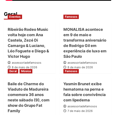
Geral
Eventos
Famosos
Ribeirão Rodeo Music
MONALISA acontece
volta hoje com Ana
em 9 de maio e
Castela, Zezé Di
transforma aniversário
Camargo & Luciano,
de Rodrigo Gil em
Léo Foguete e Diego &
experiência de luxo em
Victor Hugo
São Paulo
assessoriadefamosos
assessoriadefamosos
8 de maio de 2026
8 de maio de 2026
Geral
Música
Famosos
Baile de Charme do
Yasmin Brunet exibe
Viaduto de Madureira
hematoma na perna e
comemora 36 anos
fala sobre convivência
neste sábado (9), com
com lipedema
show do Grupo Fat
assessoriadefamosos
Family
7 de maio de 2026