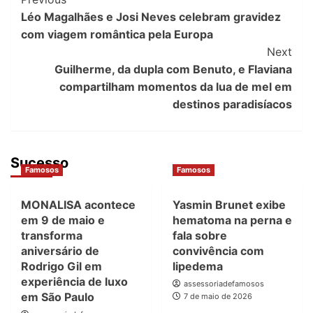
Léo Magalhães e Josi Neves celebram gravidez
com viagem romântica pela Europa
Next
Guilherme, da dupla com Benuto, e Flaviana
compartilham momentos da lua de mel em
destinos paradisíacos
Sucesso
Famosos
Famosos
MONALISA acontece
Yasmin Brunet exibe
em 9 de maio e
hematoma na perna e
transforma
fala sobre
aniversário de
convivência com
Rodrigo Gil em
lipedema
experiência de luxo
assessoriadefamosos
em São Paulo
7 de maio de 2026