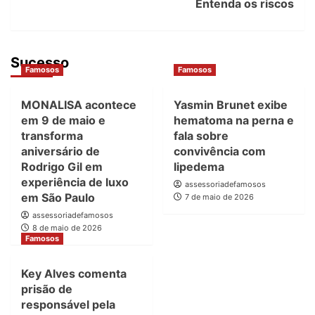
Entenda os riscos
Sucesso
Famosos
Famosos
MONALISA acontece
Yasmin Brunet exibe
em 9 de maio e
hematoma na perna e
transforma
fala sobre
aniversário de
convivência com
Rodrigo Gil em
lipedema
experiência de luxo
assessoriadefamosos
em São Paulo
7 de maio de 2026
assessoriadefamosos
8 de maio de 2026
Famosos
Key Alves comenta
prisão de
responsável pela